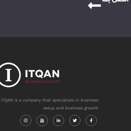
ITQAN is a company that specializes in business
setup and business growth
Instagram
Linkedin-
Twitter
Facebook-
in
f