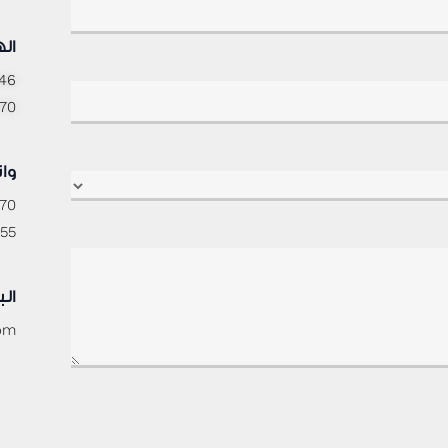
ال
46
70
وا
70
55
الب
com