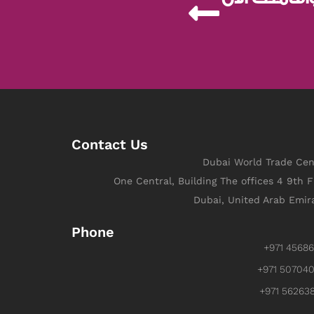
Contact Us
Dubai World Trade Cen
One Central, Building The offices 4 9th F
Dubai, United Arab Emir
Phone
+971 4568
+971 50704
+971 56263