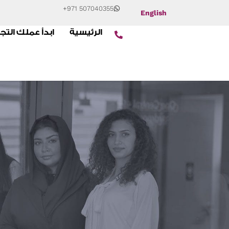
+971 507040355
English
الرئيسية
ابدأ عملك التج