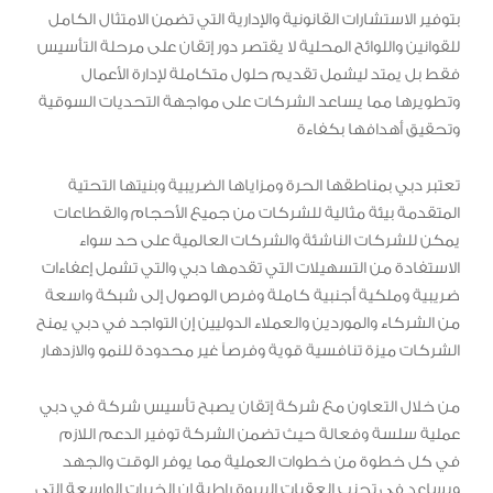
بتوفير الاستشارات القانونية والإدارية التي تضمن الامتثال الكامل
للقوانين واللوائح المحلية لا يقتصر دور إتقان على مرحلة التأسيس
فقط بل يمتد ليشمل تقديم حلول متكاملة لإدارة الأعمال
وتطويرها مما يساعد الشركات على مواجهة التحديات السوقية
وتحقيق أهدافها بكفاءة
تعتبر دبي بمناطقها الحرة ومزاياها الضريبية وبنيتها التحتية
المتقدمة بيئة مثالية للشركات من جميع الأحجام والقطاعات
يمكن للشركات الناشئة والشركات العالمية على حد سواء
الاستفادة من التسهيلات التي تقدمها دبي والتي تشمل إعفاءات
ضريبية وملكية أجنبية كاملة وفرص الوصول إلى شبكة واسعة
من الشركاء والموردين والعملاء الدوليين إن التواجد في دبي يمنح
الشركات ميزة تنافسية قوية وفرصاً غير محدودة للنمو والازدهار
من خلال التعاون مع شركة إتقان يصبح تأسيس شركة في دبي
عملية سلسة وفعالة حيث تضمن الشركة توفير الدعم اللازم
في كل خطوة من خطوات العملية مما يوفر الوقت والجهد
ويساعد في تجنب العقبات البيروقراطية إن الخبرات الواسعة التي