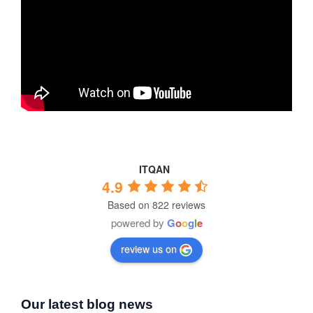
ITQAN
4.9
Based on 822 reviews
powered by
G
o
o
g
l
e
review us on
Our latest blog news