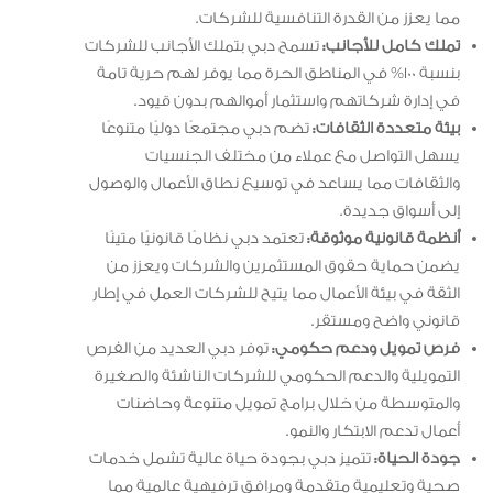
مما يعزز من القدرة التنافسية للشركات.
تملك كامل للأجانب:
تسمح دبي بتملك الأجانب للشركات
بنسبة 100% في المناطق الحرة مما يوفر لهم حرية تامة
في إدارة شركاتهم واستثمار أموالهم بدون قيود.
بيئة متعددة الثقافات:
تضم دبي مجتمعًا دوليًا متنوعًا
يسهل التواصل مع عملاء من مختلف الجنسيات
والثقافات مما يساعد في توسيع نطاق الأعمال والوصول
إلى أسواق جديدة.
أنظمة قانونية موثوقة:
تعتمد دبي نظامًا قانونيًا متينًا
يضمن حماية حقوق المستثمرين والشركات ويعزز من
الثقة في بيئة الأعمال مما يتيح للشركات العمل في إطار
قانوني واضح ومستقر.
فرص تمويل ودعم حكومي:
توفر دبي العديد من الفرص
التمويلية والدعم الحكومي للشركات الناشئة والصغيرة
والمتوسطة من خلال برامج تمويل متنوعة وحاضنات
أعمال تدعم الابتكار والنمو.
جودة الحياة:
تتميز دبي بجودة حياة عالية تشمل خدمات
صحية وتعليمية متقدمة ومرافق ترفيهية عالمية مما