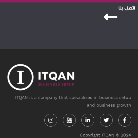
اتصل بنا
ITQAN is a company that specializes in business setup
and business growth
Instagram
Linkedin-
Twitter
Face
in
f
Copyright ITQAN © 2024